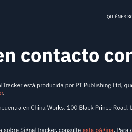
QUIÉNES S
n contacto co
alTracker está producida por PT Publishing Ltd, qu
er
.
ncuentra en China Works, 100 Black Prince Road, 
 sobre SignalTracker, consulte
esta página
. Para 