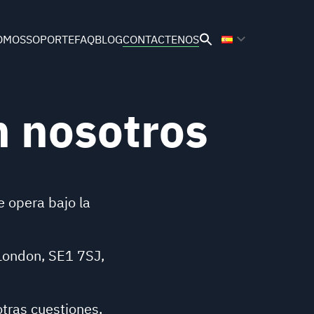
OMOS
SOPORTE
FAQ
BLOG
CONTACTENOS
Buscar:
Botón de búsqueda
n nosotros
e opera bajo la
London, SE1 7SJ,
otras cuestiones,